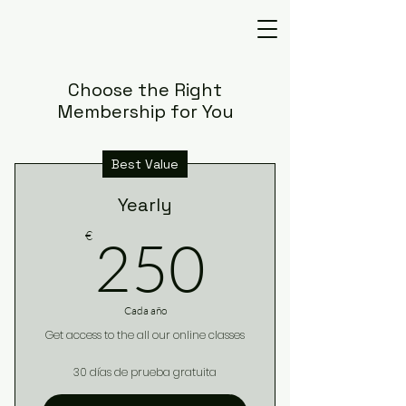
Choose the Right
Membership for You
Best Value
Yearly
250€
€
250
Cada año
Get access to the all our online classes
30 días de prueba gratuita